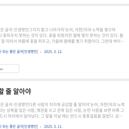
좋은 글귀-인생명언그치지 말고 나아가라'논어, 자한(덕과 노력을 쌓으려
나 꽃피우지 못하는 것이 있다. 꽃을 피웠지만 열매 맺지 못하는 것이 있다. 봄
은 잘 자라서 여름에 꽃을 피우고, 가을에 열매를 맺기 위함이다. 그런데 싹이
못하거나, 어찌어찌 꽃은 피웠는데 최종적으로 열매를 맺지 못할 때가 있다.
이 되는 좋은 글귀[인생명언]
2025. 3. 12.
 것이다. 공자는 곡식이 자라는 것에 빗대 학문에 나태하지 말고 끊임없이
전했다. 학문뿐만 아니라 인생도 마찬가지다. 우리가 겪는 많은 일에서 성공
실을 맺지 못하는 이유는 중도에 그만두기 때문이다. 어떤 일을 시작했다면 그
››
 그치지 말고 한 단계, 한 단계 꾸준히 앞으로 나아가..
할 줄 알아야
좋은 글귀-인생명언다른 사람의 처지에 공감할 줄 알아야'논어, 자한(덕과 노력
자는 상복을 입은 사람, 예관을 쓰고 관복 입은 사람, 눈먼 사람을 보면 비록 그
드시 자리에서 일어났다. 그 앞을 지날 때는 반드시 종종걸음을 걸었다. 공자
뜻한 시선을 보냈다. 그들의 처지에 깊이 공감했다. 상을 당한 사람의 슬픔 심
이 되는 좋은 글귀[인생명언]
2025. 3. 11.
불구가 된 사람의 마음을 어루만지려고 했다. 다른 한편, 공공의 이익과 선을