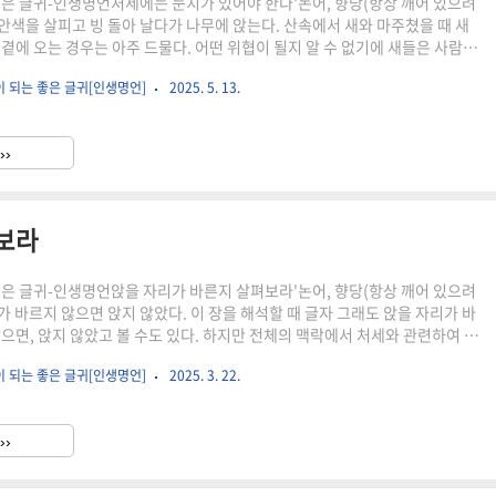
좋은 글귀-인생명언처세에는 눈치가 있어야 한다'논어, 향당(항상 깨어 있으려
 안색을 살피고 빙 돌아 날다가 나무에 앉는다. 산속에서 새와 마주쳤을 때 새
 곁에 오는 경우는 아주 드물다. 어떤 위협이 될지 알 수 없기에 새들은 사람의
빙빙 주위를 날아다닌다. 그러다가 위험하지 않다는 판단이 서면 안전한 곳에
이 되는 좋은 글귀[인생명언]
2025. 5. 13.
이 처할 곳을 선택할 때도 이처럼 신중하게 해야 한다. 일이 어떻게 흘러가는
 잠재적인 위험이 없을지 잘 판단해야 한다. 물론 올바른 가치를 실현하기 위해
위험이 있더라도 뛰어들어야 할 때도 있다. [출처] 살면서 꼭 한 번은 논어 中
››
은 내용논어, 앉을 자리가 바른지 살펴보..
펴보라
좋은 글귀-인생명언앉을 자리가 바른지 살펴보라'논어, 향당(항상 깨어 있으려
가 바르지 않으면 앉지 않았다. 이 장을 해석할 때 글자 그래도 앉을 자리가 바
 않았고 볼 수도 있다. 하지만 전체의 맥락에서 처세와 관련하여 좀
 볼 수도 있다. '자리'는 자신이 처하는 환경이다. 지위가 될 수도 있고, 어떤
이 되는 좋은 글귀[인생명언]
2025. 3. 22.
 될 수도 있다. 그것이 이치에 합당하고 올바른 것이라면 편안한 마음으로
지만, 그렇지 않다면 잘 살펴야 한다. 바르지 않은 자리라면 쉽게 몸을 두어선
앉을 자리가 맞는지, 부정한 청탁이 있는 것은 아닌지, 불필요한 오해에 휘말리지
››
야 한다. [출처] 살면서 ..