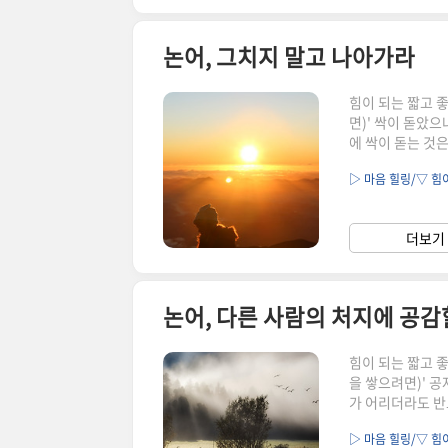
논어, 그치지 말고 나아가라
힘이 되는 짧고 
면)' 싹이 돋았으
에 싹이 돋는 것
났지만 꽃피우지 
▷ 마음 힐링/▽ 힘
쭉정이가 되어버린
정진하라는 말을 
하지 못하고, 결
더보기 
목표를 위해 중도에
논어, 다른 사람의 처지에 공감
힘이 되는 짧고 
을 쌓으려면)' 공
가 어리더라도 반
는 약자들에게 따
▷ 마음 힐링/▽ 힘
정을 헤아리고, 