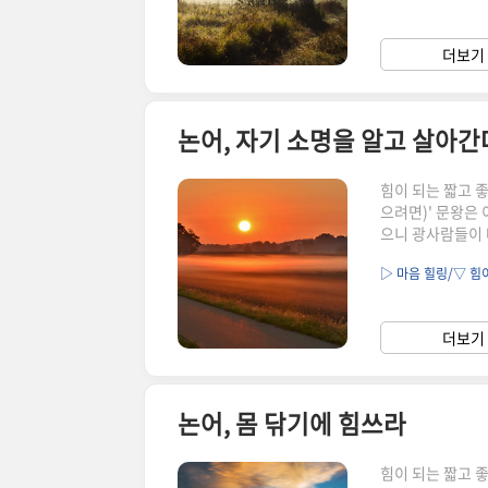
위해 일하는 사람
자신을 둘로 보지
더보기 
으로 했다. 다른 
논어, 자기 소명을 알고 살아간
힘이 되는 짧고 
으려면)' 문왕은
으니 광사람들이 
사람이 그곳에서 
▷ 마음 힐링/▽ 힘
를 당한 것이다.
면 별일 없을 거
공자가 동경했다.
더보기 
서 오는 어떤 어
논어, 몸 닦기에 힘쓰라
힘이 되는 짧고 