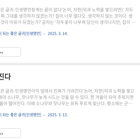
좋은 글귀-인생명언핑계는 끝이 없다'논어, 자한(덕과 노력을 쌓으려면)' 자두
어찌 그대를 생각하지 않겠는가? 집이 너무 멀다오. 생각하지 않는 것이다. 생
 것이 이유가 되겠는가? 공자는 '자두꽃이 나부껴 당신이 생각나지만, 집이 너
없다'는 내용의 시에 대해 핑계에 불과하다고 평했다. 만약 정말로 그곳에 닿고자
이 되는 좋은 글귀[인생명언]
2025. 3. 14.
것은 문제가 아니다. 무슨 수를 쓰든 갔을 테니 말이다. 공자는 인(仁)을 생각
 같다고 말한다. 사람들은 말로만 인(仁)에 대해 논하면서, 그것이 얻기 힘들
, 실제로는 힘을 다하지 않는다는 것이다. 진정으로 생각한다면, 뜻이 있다면,
››
한계는 없다. 멀다고 생각하니 먼 ..
려진다
좋은 글귀-인생명언이익 앞에서 진짜가 가려진다'논어, 자한(덕과 노력을 쌓으
에야 소나무, 잣나무가 늦게 시드는 것을 알 수 있다. 한 겨울이 되어 추워지면
들어 떨어진다. 이때 소나무와 잣나무는 유독 푸르게 빛난다. 평소에는 군자
인 사람과 도덕적인 체하는 사람, 진짜와 가짜를 구분하기 힘들다. 하지만, 혹독
이 되는 좋은 글귀[인생명언]
2025. 3. 13.
소나무와 잣나무가 더욱 푸르듯, 이해의 문제가 생기거나 시련을 겪은 뒤에는
 이익 앞에서 어떤 태도를 취하는지 살펴보면 군자와 소인을 판단할 수 있다.
주와 성삼문은 세종대에 뛰어난 신하였지만, 수양대군의 폭력 앞에 성상문은
››
숙주는 무너졌다. [출처] 살면서 꼭 한 번은..