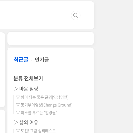
최근글
인기글
분류 전체보기
▷ 마음 힐링
▽ 힘이 되는 좋은 글귀[인생명언]
▽ 동기부여영상[Change Ground]
▽ 미소를 부르는 '힐링짤'
▷ 삶의 여유
▽ 도전! 그림 심리테스트