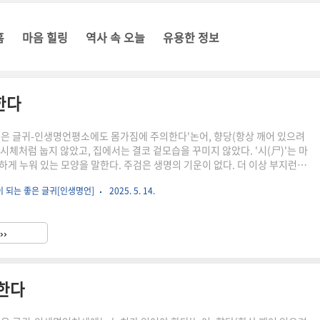
홈
마음 힐링
역사 속 오늘
유용한 정보
한다
좋은 글귀-인생명언평소에도 몸가짐에 주의한다'논어, 향당(항상 깨어 있으려
때 시체처럼 눕지 않았고, 집에서는 결코 겉모습을 꾸미지 않았다. '시(尸)'는 마
하게 누워 있는 모양을 말한다. 주검은 생명의 기운이 없다. 더 이상 부지런히
양이다. 공자가 죽은 사람처럼 반듯하게 눕지 않은 것은 시체처럼 보이기 싫
이 되는 좋은 글귀[인생명언]
2025. 5. 14.
것도 하지 않는, 나태한 기운이 몸에 들어오지 않게 하기 위함이라고 보아야
에도 몸가짐에 주의한 공자의 정신을 엿볼 수 있다. 집에서 한가하게 지낼 때 공
석하는 것처럼 옷을 입거나 예의를 차리면 우스꽝스럽다. 편안할 때는 겉모습
››
가 없다. 이런 공자의 모습을 통해 예는 시도..
 한다