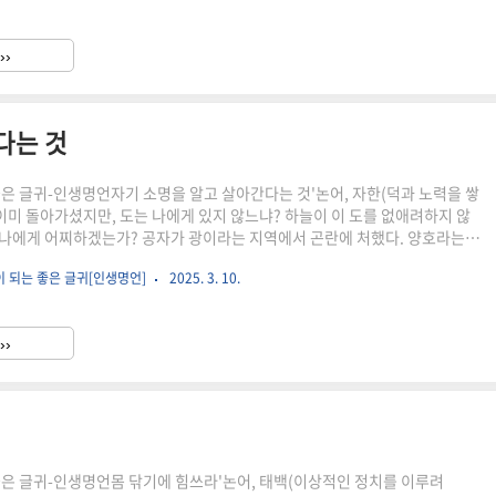
들에게는 기쁜 마음으로 존경을 표했다. 공자의 인(仁)은 이렇게 다른 사람과
 않는 것이다. 마치 나 자신처럼 상대방의 상황을 이해하고, 껴안는 것을 근본
››
사람의 처지를 잘 헤아려 그것에 깊이 ..
다는 것
좋은 글귀-인생명언자기 소명을 알고 살아간다는 것'논어, 자한(덕과 노력을 쌓
 이미 돌아가셨지만, 도는 나에게 있지 않느냐? 하늘이 이 도를 없애려하지 않
나에게 어찌하겠는가? 공자가 광이라는 지역에서 곤란에 처했다. 양호라는
횡포를 저질렀는데, 하필 공자의 외모가 양호와 비슷해 광의 사람들에게 포위
이 되는 좋은 글귀[인생명언]
2025. 3. 10.
 이때 공자가 하늘이 문왕으로부터 자신에게 이어진 도를 끊게 할 것이 아니라
라며 한 말이다. 문왕은 고대 주나라의 실질적인 창건자이며, 이상적인 군주로
 공자는 문왕의 도를 이어가는 것을 자신의 소명으로 여겼다. 그리고 외부에
››
려움에도 그것을 방해하지 못할거라고 확신했다. 삶의 소명을 ..
좋은 글귀-인생명언몸 닦기에 힘쓰라'논어, 태백(이상적인 정치를 이루려