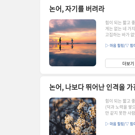
논어, 자기를 버려라
힘이 되는 짧고 
게는 없는 네 가
고집하는 바가 없
때 필요한 자세를
▷ 마음 힐링/▽ 힘
추측을 늘어놓고,
배울 수 있는 것이
을 꼭 끌어안고 
더보기 
의 견해를 존중하
논어, 나보다 뛰어난 인격을 가
힘이 되는 짧고 
(덕과 노력을 쌓
만 같지 못한 사
람을 친구로 삼지
▷ 마음 힐링/▽ 힘
말이 아니다. 도
가 아니라 도덕적