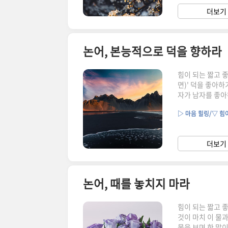
로 도울 수 있는
더보기 
의 도덕적인 원칙이
논어, 본능적으로 덕을 향하라
힘이 되는 짧고 
면)' 덕을 좋아
자가 남자를 좋아
생각하면서 좋아하
▷ 마음 힐링/▽ 힘
(德)을 좋아하는
다. 본질적으로 
고 다른 사람을 
더보기 
익과 합치하지 않
논어, 때를 놓치지 마라
힘이 되는 짧고 
것이 마치 이 물
물을 보며 한 말