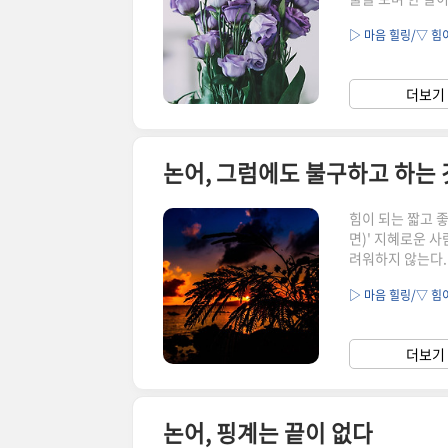
역동적으로 존재하
▷ 마음 힐링/▽ 힘
가 닥치고, 물은
오지 않는다. 배움
처] 살면서 꼭 
더보기 
핑계는 끝이 없다
논어, 그럼에도 불구하고 하는 
힘이 되는 짧고 
면)' 지혜로운 사
려워하지 않는다.
구하고, 이치를 
▷ 마음 힐링/▽ 힘
는 것이 아니다.
맞게 처신한다. 
구하고, 자신이 옳
더보기 
있는 것이 아니다.
논어, 핑계는 끝이 없다