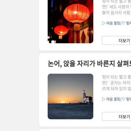
힘이 되는 짧고 
면)' 새도 사람의
들이 쉽사리 사람
기색을 살피면서 
▷ 마음 힐링/▽ 힘
내려앉는다. 사람
지 형세를 보고,
서는 필요에 따라 
더보기 
▶함께 읽으면 좋
논어, 앉을 자리가 바른지 살
힘이 되는 짧고 
면)' 공자는 자리
르게 되어 있지 않으면, 앉지
더 확장해서 해석해
▷ 마음 힐링/▽ 힘
모임에서의 역할이
받아들일 수 있겠
안 된다. 내가 
더보기 
는 않을지 생각해봐