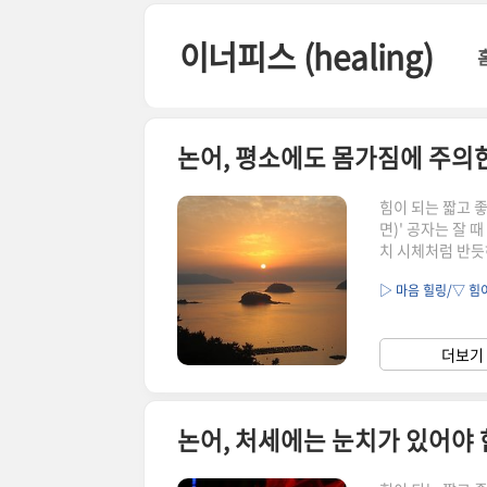
본문 바로가기
이너피스 (healing)
논어, 평소에도 몸가짐에 주의
힘이 되는 짧고 
면)' 공자는 잘 
치 시체처럼 반듯
움직이지 않는 모
▷ 마음 힐링/▽ 힘
어서라기보다 아무
할 것이다. 평소
식적인 행사에 참
더보기 
을 굳이 꾸밀 필요
논어, 처세에는 눈치가 있어야