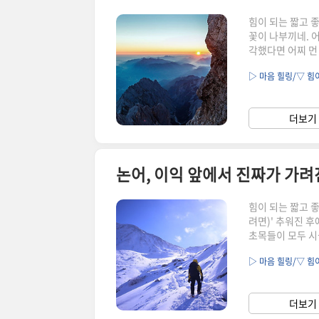
힘이 되는 짧고 
꽃이 나부끼네. 
각했다면 어찌 먼
무 멀어 갈 수 
▷ 마음 힐링/▽ 힘
했다면 거리가 먼 
하는 마음이 이와
다는 핑계를 대고
더보기 
기운을 집중한다면 
논어, 이익 앞에서 진짜가 가
힘이 되는 짧고 
려면)' 추워진 후
초목들이 모두 시
와 소인, 도덕적
▷ 마음 힐링/▽ 힘
한 추위 속에서 
진짜가 가려진다.
조선 시대의 신숙
더보기 
끝까지 저항했고 신