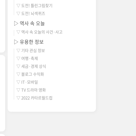
▽ 도전! 틀린그림찾기
▽ 도전! 뇌섹퀴즈
▷ 역사 속 오늘
▽ 역사 속 오늘의 사건·사고
▷ 유용한 정보
▽ 기타 관심 정보
▽ 여행·축제
▽ 세금·경제 상식
▽ 블로그 수익화
▽ IT·모바일
▽ TV 드라마 영화
▽ 2022 카타르월드컵