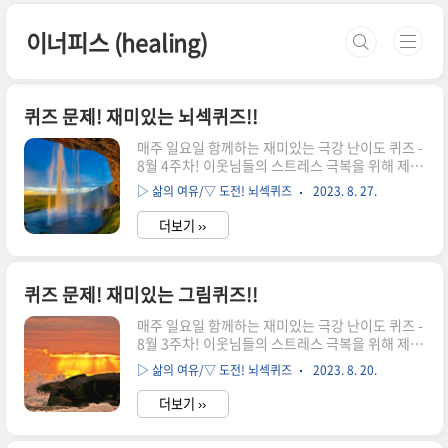
본문 바로가기
이너피스 (healing)
퀴즈 문제! 재미있는 뇌섹퀴즈!!
매주 일요일 함께하는 재미있는 극강 난이도 퀴즈 -
8월 4주차! 이웃님들의 스트레스 극복을 위해 제공
드리는 "극강 난이도 퀴즈문제"입니다. 원래 힘이
▷ 삶의 여유/▽ 도전! 뇌섹퀴즈
2023. 8. 27.
들 때는 더 힘든 일에 집중해서 아무 생각 안하는게
최선입니다. 그래서 준비한 극강 퀴즈입니다. 골때
더보기 ››
리는 문제들을 풀며 집중하다보면 어느새 삶의 고
민이 희석되는 마법을 마주하게 되실거에요. 프랑
스 선수가 투숙한 방은 어디일까요? 여러분의 상상
력을 최대한 발휘해 보세요. 문제를 다 푸셨다면 아
퀴즈 문제! 재미있는 그림퀴즈!!
래의 정답 확인으로↓↓↓ [퀴즈 정답 공개!!] 퀴즈
매주 일요일 함께하는 재미있는 극강 난이도 퀴즈 -
043 정답은? '501호' 입니다. 세계 각국은 가로 3
8월 3주차! 이웃님들의 스트레스 극복을 위해 제공
색기 국가로 무지개색 순서에 따라 빨강 1, 주황 2,
드리는 "극강 난이도 퀴즈문제"입니다. 원래 힘이
노랑 3, 초록 4, 파랑 5로 치환하고, 하양은 0으로
▷ 삶의 여유/▽ 도전! 뇌섹퀴즈
2023. 8. 20.
들 때는 더 힘든 일에 집중해서 아무 생각 안하는게
치환합니다. 3색기 순서별 치환된 숫자에 따라..
최선입니다. 그래서 준비한 극강 퀴즈입니다. 골때
더보기 ››
리는 문제들을 풀며 집중하다보면 어느새 삶의 고
민이 희석되는 마법을 마주하게 되실거에요. 성냥