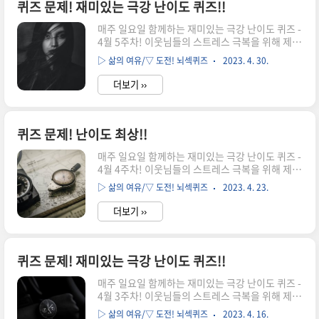
상력을 최대한 발휘해 보세요. 문제를 다 푸셨다면
퀴즈 문제! 재미있는 극강 난이도 퀴즈!!
아래의 정답 확인으로↓↓↓ [퀴즈 정답 공개!!] 퀴
매주 일요일 함께하는 재미있는 극강 난이도 퀴즈 -
즈 027 정답은? '83' 입니다 조카가 운동을 한 것은
4월 5주차! 이웃님들의 스트레스 극복을 위해 제공
볼링이고, 조카가 기분이 안 좋은 것은 친구들과의
드리는 "극강 난이도 퀴즈문제"입니다. 원래 힘이
게임에서 졌기 때문입니다. 다섯 가지 계산 문제는
▷ 삶의 여유/▽ 도전! 뇌섹퀴즈
2023. 4. 30.
들 때는 더 힘든 일에 집중해서 아무 생각 안하는게
볼링 프레임별 점수를 누계한 점수로서 네 번째 문
최선입니다. 그래서 준비한 극강 퀴즈입니다. 골때
제 707..
더보기 ››
리는 문제들을 풀며 집중하다보면 어느새 삶의 고
민이 희석되는 마법을 마주하게 되실거에요. 포토
존 중앙에 서게 되는 사람은 어느 나라일까요? 여러
분의 상상력을 최대한 발휘해 보세요. 문제를 다 푸
퀴즈 문제! 난이도 최상!!
셨다면 아래의 정답 확인으로↓↓↓ [퀴즈 정답 공
매주 일요일 함께하는 재미있는 극강 난이도 퀴즈 -
개!!] 퀴즈 026 정답은? '벨기에' 입니다. 다섯 국간
4월 4주차! 이웃님들의 스트레스 극복을 위해 제공
느 3색기 국가로서 포토존의 돌담은 위에서 아래
드리는 "극강 난이도 퀴즈문제"입니다. 원래 힘이
방향으로 다섯 국가의 3색기 색깔이며, 중앙의 검
▷ 삶의 여유/▽ 도전! 뇌섹퀴즈
2023. 4. 23.
들 때는 더 힘든 일에 집중해서 아무 생각 안하는게
정, 노랑, 빨강의 3색기 국가는 벨기에입니다. 3색
최선입니다. 그래서 준비한 극강 퀴즈입니다. 골때
기 국가(색..
더보기 ››
리는 문제들을 풀며 집중하다보면 어느새 삶의 고
민이 희석되는 마법을 마주하게 되실거에요. 다음
에서 나는 누구일까요? 여러분의 상상력을 최대한
발휘해 보세요. 문제를 다 푸셨다면 아래의 정답 확
퀴즈 문제! 재미있는 극강 난이도 퀴즈!!
인으로↓↓↓ [퀴즈 정답 공개!!] 퀴즈 025 정답
매주 일요일 함께하는 재미있는 극강 난이도 퀴즈 -
은? 'all' 입니다. 삼촌은 내(영어단어) 앞에 붙는 철
4월 3주차! 이웃님들의 스트레스 극복을 위해 제공
자로써, 삼촌 스무 명은 알파벳 순서대로 a(1)부터
드리는 "극강 난이도 퀴즈문제"입니다. 원래 힘이
t(20)까지입니다. 모두(all)를 사랑하는 나는 모든
▷ 삶의 여유/▽ 도전! 뇌섹퀴즈
2023. 4. 16.