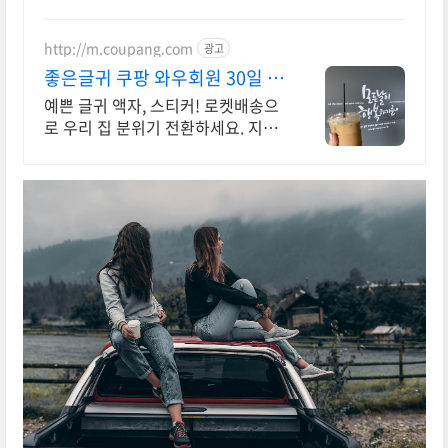
http://m.coupang.com
광고
좋은글귀 쿠팡 와우회원 30일 반
품
예쁜 글귀 액자, 스티커! 로켓배송으
로 우리 집 분위기 전환하세요. 지친
일상 속 위로가 필요할 때, 당신의 마
음을 움직일 좋은 글귀!