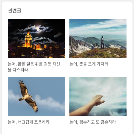
관련글
논어, 얇은 얼음 위를 걷듯 자신
논어, 뜻을 크게 가져라
을 다스려라
논어, 너그럽게 포용하라
논어, 겸손하고 또 겸손하라