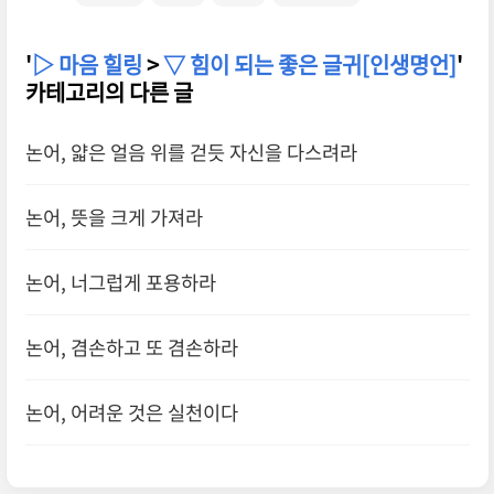
'
▷ 마음 힐링
>
▽ 힘이 되는 좋은 글귀[인생명언]
'
카테고리의 다른 글
논어, 얇은 얼음 위를 걷듯 자신을 다스려라
논어, 뜻을 크게 가져라
논어, 너그럽게 포용하라
논어, 겸손하고 또 겸손하라
논어, 어려운 것은 실천이다