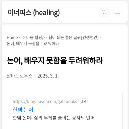
본문 바로가기
이너피스 (healing)
Home
▷ 마음 힐링/▽ 힘이 되는 좋은 글귀[인생명언]
논어, 배우지 못함을 두려워하라
논어, 배우지 못함을 두려워하라
알바트로우스
2025. 3. 1.
https://blog.naver.com/galabooks
광고
한뼘 논어
한뼘 논어- 삶의 무게를 줄이는 공자의 언어