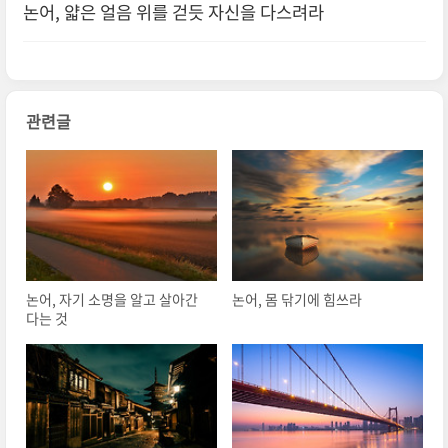
논어, 얇은 얼음 위를 걷듯 자신을 다스려라
관련글
논어, 자기 소명을 알고 살아간
논어, 몸 닦기에 힘쓰라
다는 것