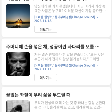
신에, 다른 사람들이 만든 기준에 저를 맞추려 애썼
당신에게 한 가지 묻겠습니다. 지금 여기서 가장 중
습니다. 곧 저는 스스로의 목소리에 귀 기울이지 않
요한 사람은 누구죠? 여러분 자신이 가장 중요한 사
고 다른 사람의 목소리에만 귀 기울이기 시작했습
람입니다. 여러분 세계에서 중요한 사람은 여러분
니다. 누구도 제 이름을 불러주지 않았고 저 또한 그
▷ 마음 힐링/▽ 동기부여영상[Change Ground]
자신입니다. 제가 알게 된 건 자신이 얼마나 중요하
랬습니다. 저의 심장은 멈췄고..
2022. 11. 18.
다고 생각하는지에 따라 여러분에게 일어나는 모든
일이 결정됩니다. 스스로 나는 중요한 사람이다 라
더보기 ››
고 생각하면 자신을 더 좋아하게 됩니다. 자신을 좋
아하게 되면 자신에 대한 더 큰 목표를 세우게 되죠.
자존감은 조그마한 구멍이 뚫려 바람이 새는 타이
주머니에 손을 넣은 채, 성공이란 사다리를 오를 수는 없습니다!!
어와 같습니다. 당신이 새로운 일이나 인생을 시작
할 때마다 바람이 새나가죠. 그러니 계속해서 바람
저는 넬슨 만델라가 한 말을 믿습니다. "모든 것은
을 넣어줘야 합니다. "난 나를 믿어" 여러분 감정의
누군가 하기 전까지 항상 불가능하다." 그러면 여
95%는 자신에게 어떻게 말하는지에 따라 결정됩
러분은 '오, 가능하겠네요'라고 하겠죠. 제 생각에
니다. 자신에게 긍정적으로 말하면 긍정적인 감정
▷ 마음 힐링/▽ 동기부여영상[Change Ground]
성공의 비밀은 여러분이 작은 마을에서 왔는지 도
을 갖게 됩니다. 자신감..
2022. 11. 17.
시에서 왔는지 상관 없습니다. 여러분이 해야 할 일
은 무엇보다도 정말 열심히 해야 한다는 겁니다. 두
더보기 ››
번째는 아주 명확한 비전이 있어야 합니다. 바로 여
러분이 가고자 하는 방향이죠. 용감해 지세요. 강해
지세요. 그리고 성공하기 위한 훈련을 하세요. 모든
끝없는 좌절이 우리 삶을 두드릴 때
사람들은 시간에 문제가 있습니다. 하지만 하루는
24시간이며, 우리는 6시간을 잡니다. 누군가는
우리가 인생에 대해 아는 것 중 하나는 항상 변한다
'워... 저는 8시간 필요해요.'라고 하겠죠. 제 말은,
는 겁니다. 올라갈 때도 있고, 내려갈 때도 있겠죠.
조금 더 일찍 자라는 거죠. 요점은 우리가 6시간을
일이 너무 잘 풀리다가 안 풀리는 날도 있을 겁니다.