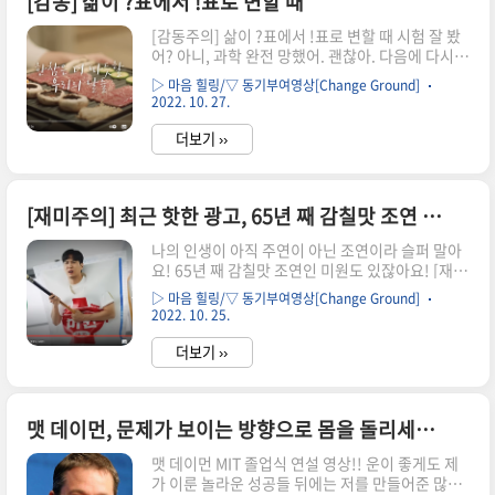
[감동] 삶이 ?표에서 !표로 변할 때
서 후회라는 감정을 무시하거나, '후회하지 않는
다'며 스스로를 속이려 한다. 그러나 후회라는 감정
[감동주의] 삶이 ?표에서 !표로 변할 때 시험 잘 봤
을 직시하고, 적절히 다루면 미래에 더 나은 결정을
어? 아니, 과학 완전 망했어. 괜찮아. 다음에 다시
내릴 수 있고 스스로를 더 나은 사람으로 만들 수 있
잘 보면 되지. "네? 네! 감사합니다." 합격이야? 합
다. 사업에 실패하고 우울증에 빠진 사람이 있다고
▷ 마음 힐링/▽ 동기부여영상[Change Ground]
격이래? 변변치 않은 살림이었지만, 대학에 합격했
해보자. '그때..
2022. 10. 27.
단 소식을 들은 날에도, 번번이 떨어지는 입사 소식
에도, 항상 "밥이나 먹어라!"는 엄마. 내가 무슨 염
더보기 ››
치로 밥을 먹어...! 엄마가 차려준 밥상에는 언제가
고기가 올라가 있었다. 엄마에게 고기반찬은 어떤
의미였을까? 끝내 물어보지 못한 질문들을 곱씹으
[재미주의] 최근 핫한 광고, 65년 째 감칠맛 조연 인생! □□!!
며 엄마의 마지막 온기가 남은 반찬들로 끼니를 때
우는 것이 내가 할 수 있는 전부였다. to. 그리운 엄
나의 인생이 아직 주연이 아닌 조연이라 슬퍼 말아
마 우리 없는 그곳은 지낼만 해....? 참, 엄마 나 오늘
요! 65년 째 감칠맛 조연인 미원도 있잖아요! [재미
승진했어! 엄마 집 가서 따듯한 집밥이랑 한우 먹고
주의] 미원아 나대지마...!! 65년 째 감칠맛 조연 인
싶다. 당신 승진했다며? 우리 맛..
▷ 마음 힐링/▽ 동기부여영상[Change Ground]
생! 미원의 서사 광고! 이 영상이 처음 내부에서 공
2022. 10. 25.
개되던 날 눈물을 흘리지 않은 사람이 한 명도 없었
습니다. 맛있는 맛을 내곤 흔적 없이 사라지는 미원
더보기 ››
의 65년 서사가 슬퍼서였지요. 눈물을 머금고 업로
드하는 65년 눈물의 조연길! 미원 서사를 지금 만
나보세요. 슈스 김지석님께서 열연과 열창으로 함
맷 데이먼, 문제가 보이는 방향으로 몸을 돌리세요. 그 속으로 뛰어드세요!
께 해주셨습니다. "난 항상 한 걸음 뒤에 있었어."
** 최근 많이 핫한 광고 영상이지만, 나름 의미가
맷 데이먼 MIT 졸업식 연설 영상!! 운이 좋게도 제
있어 공유해 봅니다. 나의 삶이 아직 조연에 불과하
가 이룬 놀라운 성공들 뒤에는 저를 만들어준 많은
다 슬퍼마세요.^^