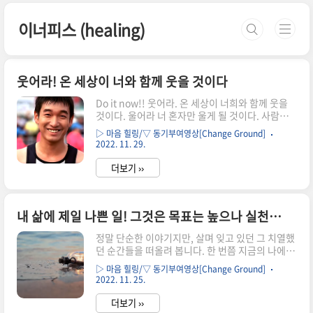
본문 바로가기
이너피스 (healing)
웃어라! 온 세상이 너와 함께 웃을 것이다
Do it now!! 웃어라. 온 세상이 너희와 함께 웃을
것이다. 울어라 너 혼자만 울게 될 것이다. 사람들
은 어떤 일을 시작할때 주변 사람들에게 제일 먼저
▷ 마음 힐링/▽ 동기부여영상[Change Ground]
그 일이 얼마나 어려운지에 대해 설명하려고 해요.
2022. 11. 29.
왜? 자신이 그 일에 실패했을때 자기가 못 난 사람
이 안 되려고. 20~30대 젊은 청년들은 이런 얘길
더보기 ››
해요. "원장님 지금 제가 하고 일이 제 가슴을 뛰게
하지 않아요. 이건 내 꿈이 아닌가 봐요." 가슴 뛰는
일을 찾아다닌데요. 그래서 제가 얘기했어요. "죽
내 삶에 제일 나쁜 일! 그것은 목표는 높으나 실천하지 않는 것 일거에요
을 때까지 찾아봐라. 찾아지나!!" 마음이 중요한게
아니라 무슨 마음이 중요해요. 그 마음 수없이 가졌
정말 단순한 이야기지만, 살며 잊고 있던 그 치열했
어요. 여러분들이 안되는 이유는 딱 하나에요. 여러
던 순간들을 떠올려 봅니다. 한 번쯤 지금의 나에게
분들은 잘 안 변해요. 원래 인간은 잘 안 변해요. 참
도 던져주고 싶은 메세지네요!! 잠을 줄여가면서 했
안 변해요. 어떻게? 라는 이 세글..
▷ 마음 힐링/▽ 동기부여영상[Change Ground]
던 시절...!! 절대 단 하루도 놓치지 마라. 내일부터
2022. 11. 25.
도 없어요. 무조건 당장부터 시작해 버리는 거야.
오늘 해야 할 일을 다 못지우면 자지 마십시오. 아니
더보기 ››