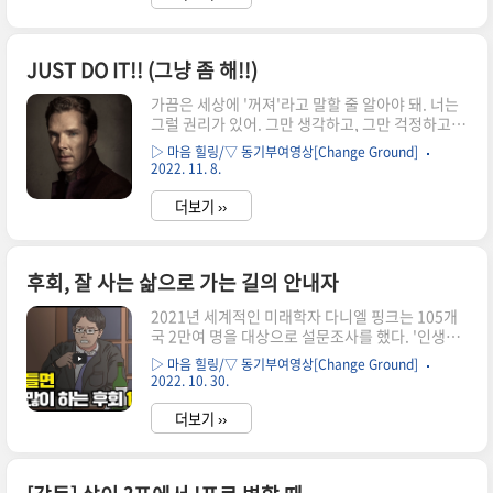
하게 사는 방법이라 생각합니다. 하지만 전문가들
은 행복해지기 위해서는 오히려 죽음에 대해 꼭 진
지하게 고민해보는 시간이 필요하다고 입을 모아
JUST DO IT!! (그냥 좀 해!!)
얘기한다는 사실에 주목할 필요가 있습니다. 공장
에서 만들어지는 자동차를 우리 인간의 삶이라 생
가끔은 세상에 '꺼져'라고 말할 줄 알아야 돼. 너는
각해보세요. 누군가는 경차가 되고, 누군가는 전기
그럴 권리가 있어. 그만 생각하고, 그만 걱정하고,
차가 되고, 누군가는 트럭이 됩니다. 그렇게 우리는
불안해 하지 말고, 망설이고, 의심하고, 두려워하
다른 인생을 살아가는 것처럼 보이죠. 하지만 언젠
▷ 마음 힐링/▽ 동기부여영상[Change Ground]
고, 상처받지 말고, 쉬운 길만 찾지 말고, 혼자 낑낑
가는 부품이 낡거나 새로 출시되는 자동차로..
2022. 11. 8.
거리고, 욕심 부리지 말고, 혼란스러워하고, 가려워
하고, 긁고, 머뭇거리지도 말고, 우왕좌왕하고, 투
더보기 ››
덜거리고, 비약하고, 휘청거리지도 말고, 조작하고,
횡성수설 하고, 도박하고, 구르지도 말고, 문지르
고, 밀쳐내고, 꽉 묶어버리고, 깨버리지도 말고, 욕
후회, 잘 사는 삶으로 가는 길의 안내자
하고, 신음소리 내고, 끙끙 앓지도, 불평하지도 말
고, 분석하지도, 허튼소리 하지도, 따지지도 말고,
2021년 세계적인 미래학자 다니엘 핑크는 105개
트집 잡고, 찝찝해 하고, 오지랖 떨고, 쓸데없는 짓
국 2만여 명을 대상으로 설문조사를 했다. '인생에
도 하지 말고, 눈 찌르지도, 손가락질 하지도, 훔쳐
서 가장 후회되는 일' 한 가지를 적어보는 것이었
보지도 말고, 한참 기다리고, 찔끔찔끔 가고, ..
▷ 마음 힐링/▽ 동기부여영상[Change Ground]
다. 조사결과 사라들이 가장 많이 후회하는 1위는
2022. 10. 30.
가족에 관련된 것이었다. 파트너, 교육, 직업, 재정
에 대한 후회가 뒤를 이었으며 건강과 친구에 대한
더보기 ››
후회는 그 다음이었다. 후회는 다른 부정적인 감정
과 달리 훨씬 더 고통스럽다. 후회의 원인 대부분이
자신의 결정과 행동에서 비롯되기 때문이다. 그래