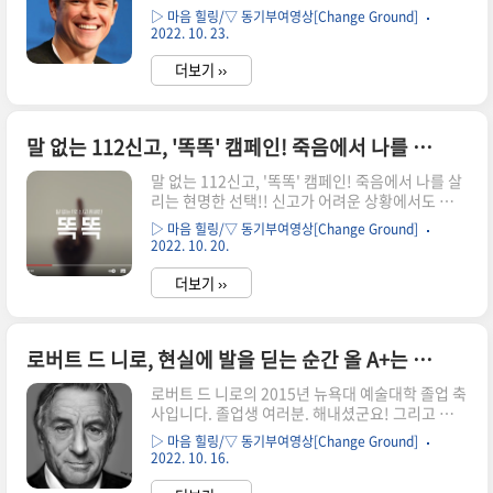
오디션들이 있었습니다. 벤과 저는 신인배우 시절
▷ 마음 힐링/▽ 동기부여영상[Change Ground]
많은 오디션을 봤죠. 우리는 버스를 타고 뉴욕까지
2022. 10. 23.
찾아가서 차례를 기다렸다가 한 장면을 혼신을 다
해 연기한 후 이런 말을 듣곤 했죠. "네. 감사합니
더보기 ››
다." 그 말은 곧 떨어졌다는 뜻이죠. 저희는 그걸
"감사합니다를 당했다"라고 불렀어요. 그런 경험
들이 저희의 갑옷이 되었습니다. 아마 여러분들은
말 없는 112신고, '똑똑' 캠페인! 죽음에서 나를 살리는 현명한 선택!!
지금 이런 생각을 하시겠죠. '맷. 고맙긴 한데' '그래
실패는 좋은거지' '너무 좋지' '그런데 고등학교 졸
말 없는 112신고, '똑똑' 캠페인! 죽음에서 나를 살
업때 들었던 내용 말고 다른건 없니?' 알겠습니다.
리는 현명한 선택!! 신고가 어려운 상황에서도 경찰
그렇게 하죠. MIT 졸업생들에게 진짜 위험한 것이
에 도움을 요청할 수 있는 말 없는 112신고 캠페인
뭔지 아십니까? "감사합니다"를 잘 당하지 않는다
▷ 마음 힐링/▽ 동기부여영상[Change Ground]
"똑똑" 영상입니다. 꼭 알아주시면 좋겠습니다. 신
는 ..
2022. 10. 20.
고자: 여기 XX육교 근처에 있는 모텔인데요. 자장
면 두 그릇 갖다주세요. 경찰: 자장면이요? 혹시 남
더보기 ››
자친구한테 맞았어요? 신고자: 네... 경찰: 자장면
집이라고 말하면서 저한테 말하시면 되요. 가정폭
력과 데이트폭력은 112신고가 쉽지 않습니다. 가
로버트 드 니로, 현실에 발을 딛는 순간 올 A+는 두 번 다시 없습니다
해자와 피해자가 함께 있어서 말로 하는 신고가 어
렵기 때문이죠. 어떻게 하면 경찰이 말하기 힘든 상
로버트 드 니로의 2015년 뉴욕대 예술대학 졸업 축
황의 피해자에게 도움의 손길을 건넬 수 있을까? 말
사입니다. 졸업생 여러분. 해내셨군요! 그리고 이제
없는 112신고 캠페인! 똑똑!! 이제 112에 전화를
큰일 났어요. 한 번 생각해보세요. 간호대 졸업생들
건 뒤 숫자 버튼을 똑똑 눌러 말할 수 없는 상..
▷ 마음 힐링/▽ 동기부여영상[Change Ground]
은 전부 취업합니다. 치대 졸업생들도 전부 직장을
2022. 10. 16.
찾습니다. 자랑스러운 NY로스쿨 졸업생들도 괜찮
습니다. 안 괜찮다고 해도 뭐 어때요. 변호사인데.