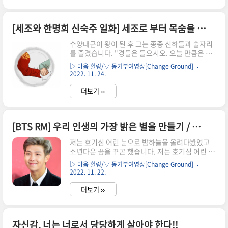
면 대학을 포기하거나, 아니면 목표를 낮추거나, 인
생에서 제일 나쁜 일이 목표는 높은데 실천을 안 하
는 거에요. 꿈은 있는데 실천을 안 하는 거. 그거처
[세조와 한명회 신숙주 일화] 세조로 부터 목숨을 구한 한명회의 민첩함!!
럼 불행한 인생이 어디있습니까? 평생 고통스럽게
산다고! 차라리 목표를 낮춰버리라고! 그러면 인생
수양대군이 왕이 된 후 그는 종종 신하들과 술자리
자체가 행복하다. 어차피 우리가 하고 있는게 다 인
를 즐겼습니다. "경들은 들으시오. 오늘 만큼은 모
생의 행복을 위해서 하는 거 아닙니까? 왜 목표를
든 걸 잊어버리고 마음껏들 드시오." "네, 전하. 성
높여 놓고 하지도 않을 걸 가지고 왜 스스로를 괴롭
▷ 마음 힐링/▽ 동기부여영상[Change Ground]
은이 만극하옵니다." 세조는 어린 조카인 단종을
힙니..
2022. 11. 24.
몰아내고 왕위에 올랐던 터라 신하들의 속내가 자
못 궁금했습니다. 그래서인지 이따금 술자리를 만
더보기 ››
들어 그들의 속마음을 들춰보려 노력했습니다. 하
루는 세조가 한명회, 신숙주 등과 술자리를 갖다 대
뜸 신숙주에게 이렇게 말하는 것이었습니다. "신대
[BTS RM] 우리 인생의 가장 밝은 별을 만들기 / 당신이 할 수 있는 한 스스로를 안아 주세요
감, 술도 먹었으니, 우리 팔씨름 한번 겨뤄보는 게
어떻겠소?" 그러자 신숙주가 당황스러운 표정으로
저는 호기심 어린 눈으로 밤하늘을 올려다봤었고
말했습니다. "전하, 감히 전하의 옥체에 어찌 불경
소년다운 꿈을 꾸곤 했습니다. 저는 호기심 어린 눈
을 저지를 수 있겠사옵니까?" "어허, 그러지 말고
으로 밤하늘을 올려다봤었고 소년다운 꿈을 꾸곤
다 재미로 하는 것이니 잠시 이리 와 보시오." 마지
▷ 마음 힐링/▽ 동기부여영상[Change Ground]
했습니다. 세상을 구하는 슈퍼히어로가 되는 꿈도
못한 신숙주는 세조와..
2022. 11. 22.
꿨죠. 그리고 저희의 데뷔초 인트로곡에 이런 가사
가 있었습니다. 아홉 살, 열 살 즈음에 내 심장은 멈
더보기 ››
췄지. 돌아보면 그때부터 다른사람의 시선을 의식
하기 시작했던 것 같아요. 제 스스로를 다른사람의
기준에 맞추기 시작했죠. 저는 밤하늘과 별들을 바
자신감, 너는 너로서 당당하게 살아야 한다!!
라보는 것을 멈췄고 더이상 꿈꾸지 않았습니다.대