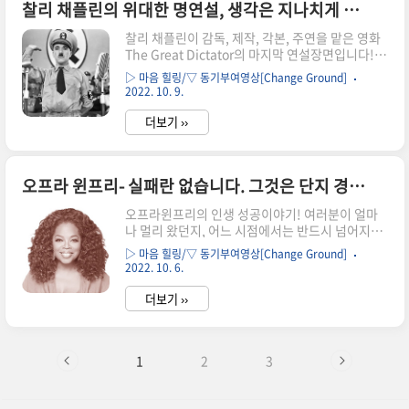
찰리 채플린의 위대한 명연설, 생각은 지나치게 하면서 느끼는 것은 거의 없는 삶
우리는 반항하며 '전념'이라는 반(反)문화에 동참
해야하는 이유입니다. (중략) 그래서 이런 '무한 탐
찰리 채플린이 감독, 제작, 각본, 주연을 맡은 영화
색'의 시대에 꼭 한 영화를 골라 처음부터 끝까지 봐
The Great Dictator의 마지막 연설장면입니다!!
야 합니다. 우리가 잠들기 전에요... ...!!
1940년대 개봉한 영화로 그의 영화 중 최초로 유성
▷ 마음 힐링/▽ 동기부여영상[Change Ground]
(有聲) 영화로 제작된 기념비적인 영화입니다. 더
2022. 10. 9.
불어 채플린의 영화 중에서 가장 크게 흥행한 작품
이기도 합니다. 한국에서는 1989년 11월 19일에
더보기 ››
개봉했으며, 서울 관객 기준 약 7만 8천 명이 관람
하는 등 국내에서도 제법 큰 성공을 거두었습니다.
2015년 4월 16일 디지털 리마스터링 버전으로 재
오프라 윈프리- 실패란 없습니다. 그것은 단지 경험일 뿐!
개봉했습니다. 나치 독일을 모델로 한 가상의 국가
토매니아를 배경으로, 아돌프 히틀러를 희화화한
오프라윈프리의 인생 성공이야기! 여러분이 얼마
캐릭터인 아데노이드 힌켈과 나치를 희화화한 쌍십
나 멀리 왔던지, 어느 시점에서는 반드시 넘어지게
자당을 통해 나치를 풍자, 비판, 경고하는 영화입니
됩니다. 왜냐하면, 우리가 하던 일을 계속 추진하고
다. 제13회 아카데미 시상식 작품상, 남우주연상..
▷ 마음 힐링/▽ 동기부여영상[Change Ground]
끊임없이 자신을 더 높이, 더 높게 밀어붙이다보면
2022. 10. 6.
평균의 법칙에 의해서 당신은 어떤 시점에서 떨어
지게 됩니다. 그럴때 이것을 알았으면 합니다. 명심
더보기 ››
하세요. '실패란 없습니다.' '실패는 단지 우리 삶을
다른 방향으로 돌리려는 것입니다. ' 물론, 구덩이
에 빠질 땐 실패처럼 보입니다. 그래서 저는 과거에
1
2
3
'그 말을' 스스로에게 하곤 했죠. 구렁텅이에 빠졌
을 땐 잠시 우울해해도 괜찮습니다. 자신에게 슬퍼
할 시간을 주세요. 잃어버린 것처럼 생각되는 것에