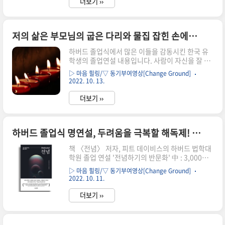
더보기 ››
하지만 여러분은 그런 선택권이 없었어요. 그렇죠?
여러분들은 재능을 발견했고 꿈을 키워왔으며 그
안에 있는 열정을 발견했죠. 그 감정을 느끼게 되면
저의 삶은 부모님의 굽은 다리와 물집 잡힌 손에서 나온 것, 저의 재능은 그들의 노동에서 따로 떼어 놓을 수 없습니다
거스를 수가 없어요. 그냥 하게 되죠. 예술 분야에
서 만큼은 열정이 상식을 뛰어 넘습니다. 여러분들
하버드 졸업식에서 많은 이들을 감동시킨 한국 유
은 단순히 꿈을 쫓는 것이 아니라 운명에 다가가고
학생의 졸업연설 내용입니다. 사람이 자신을 잘 통
있죠. 댄서, 가수, 안무가, 음악가, 영화 제작자, 작
찰하고, 삶을 진지하게 고민하면 이렇게까지 빛날
가, 사진작가, 감독, 프로듀서, 배우, 예술가 까지.
▷ 마음 힐링/▽ 동기부여영상[Change Ground]
수 있구나!! 느낍니다. 개인적으로 많은 분들이 꼭
맞..
2022. 10. 13.
보셨으면 추천드리는 영상입니다. 많은 분들이 이
것을 알아내기 위해 하버드에 왔죠. 하지만 우리가
더보기 ››
답을 모르더라도 우리 스스로에게 자주하는 질문이
고 4년 동안, 이걸 알아내기 위해 움직였습니다.
"내 재능으로 뭘 할 수 있을까?" 누군가는 그들의
하버드 졸업식 명연설, 두려움을 극복할 해독제! 그것은 우리의 시간입니다
재능으로 환자를 보호하거나 치료할 것이고, 많은
학생들이 변호사, 국회의원, 작가, 배우, 만화가, 주
책 〈전념〉 저자, 피트 데이비스의 하버드 법학대
지사가 될 겁니다. 제가 이 질문을 스스로 생각해보
학원 졸업 연설 '전념하기의 반문화' 中 : 3,000만
지 않았다면 거짓말일 겁니다. 하지만 전 이 질문에
명이 봤다는 격하게 공감되는 연설!! 우리는 두려워
상당히 상실감을 가졌습니다. 저는 하버드의 많은
▷ 마음 힐링/▽ 동기부여영상[Change Ground]
하지 않아도 됩니다. 우리가 가지고 있는 것 중에서
학생들을 좋아하고 이..
2022. 10. 11.
이런 두려움을 극복할 해독제가 있거든요. 그것은
바로 '우리의 시간'입니다. 우리의 시간은 상상을
더보기 ››
계획으로, 가치를 실천으로, 낯선 이를 이웃으로 바
꾸며 느리지만 꼭 필요한 일에 자유롭게 전념할 수
있습니다. 이것이 바로 유동적인 현대 시대 속에서