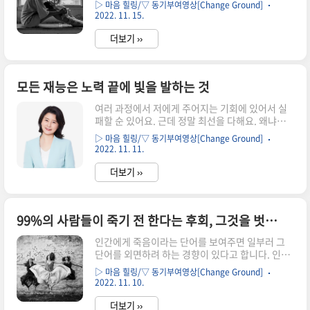
잔다는 거죠. 여러분은 24시간 중 18시간을 사용할
▷ 마음 힐링/▽ 동기부여영상[Change Ground]
행복한 날이 있고, 슬픈 날이 있겠죠. 이런 걸 인생
..
2022. 11. 15.
이라 부릅니다. 우리가 인생이란걸 이해하고 알기
시작할 때 이 현실을 받아들이게 됩니다. 항상 안정
더보기 ››
된 삶을 살 수 없다는 현실이죠. 당신은 어느 정도
올라갈 겁니다. 그리고 어느 정도 내려오겠죠. 하지
만 이 내려가는 순간이 성장이 일어나는 곳입니다.
모든 재능은 노력 끝에 빛을 발하는 것
이럴때는 누구나 기분이 좋습니다. 건강하고, 고지
서를 납부했고, 행복한 관계가 있을 때 말이죠. 이
여러 과정에서 저에게 주어지는 기회에 있어서 실
때는 누구나 긍정적일 수 있어요. 누구나 넓은 시각
패할 순 있어요. 근데 정말 최선을 다해요. 왜냐하
을 가질 수 있어요. 이런 상황에서는 누구나 신념을
면 실패해서 내가 물러나도라도 뒤돌아 보지 않도
가질 수 있습니다. 하지만, 진짜 도전은 정신적, ..
▷ 마음 힐링/▽ 동기부여영상[Change Ground]
록, 이게 내 탓이 되지 않도록, '나는 최선을 다했어'
2022. 11. 11.
'그러니까 이제 물러나도 돼'라는 스스로의 면죄부
를 항상 주는 삶을 살고 있고 그러다 보니 못 이룬게
더보기 ››
없는 삶이 돼버렸어요. 내가 사랑하는 가족 단 한명
을 위해서 너무너무 애썼어요. 한번도 제가 저한테
위로해 준 적이 없어요. 여러분 나이 때 너무너무 고
99%의 사람들이 죽기 전 한다는 후회, 그것을 벗어나는 참 괜찮은 태도!?
단하고 길이 안보이는데 어떤 시험을 준비할 때 여
기서 밀리면 너무 앞이 깜깜한 거에요. 기댈 데가 없
인간에게 죽음이라는 단어를 보여주면 일부러 그
어요. 서울대에도 어찌어찌 갔는데 아무 생활비도
단어를 외면하려 하는 경향이 있다고 합니다. 인간
없고 친구들하고 놀 여유도 없고 생일이라고 만나
이 가장 두려워 하는 것이 죽음이고 그 자체로 트라
자 해도 밥 사줄 돈도 없고, 만나자 연락 오는데 피
▷ 마음 힐링/▽ 동기부여영상[Change Ground]
우마이기때문에 우리의 무의식은 죽음과 관련된 것
하게 되고,..
2022. 11. 10.
을 되도록 회피하려고 앴습니다. 그래서 많은 사람
들은 죽음에 대해서 그냥 외면하고 사는 것이 행복
더보기 ››