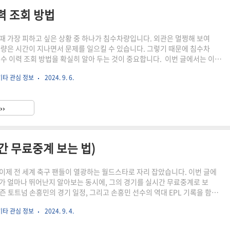
력 조회 방법
때 가장 피하고 싶은 상황 중 하나가 침수차량입니다. 외관은 멀쩡해 보여
차량은 시간이 지나면서 문제를 일으킬 수 있습니다. 그렇기 때문에 침수차
침수 이력 조회 방법을 확실히 알아 두는 것이 중요합니다. 이번 글에서는 이러
떻게 확인하고 피할 수 있는지 알려드릴 예정입니다. 중고차 구매 전, 필수
기타 관심 정보
2024. 9. 6.
보를 꼼꼼히 확인해 보세요. ▶함께 읽으면 좋은 내용 전기차 화재 진압 방법
성)급발진 (원인, 대처 방법, 차량 순위, 급발진 인정사례)급발진 (대처법 및 금
 예방대책, 국가별 피해자 보호제도)자동차 공동명의 변경 (서류, 방법, 비용,
››
 조회 방법 중고차 구매 시 침수 이력을..
간 무료중계 보는 법)
이제 전 세계 축구 팬들이 열광하는 월드스타로 자리 잡았습니다. 이번 글에
가 얼마나 뛰어난지 알아보는 동시에, 그의 경기를 실시간 무료중계로 보
시즌 토트넘 손흥민의 경기 일정, 그리고 손흥민 선수의 역대 EPL 기록을 함
다. 손흥민 선수가 골을 넣거나 어시스트할 때마다 커다란 기쁨을 느끼시
기타 관심 정보
2024. 9. 4.
드시 알아야 할 필수 정보인 무료 중계 방법과 시즌 경기 일정을 놓치지 마세
 중계 정보를 미리 확인해 두시면, 손흥민 선수의 활약을 놓치지 않고 즐