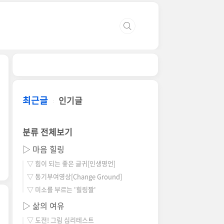
최근글
인기글
분류 전체보기
▷ 마음 힐링
▽ 힘이 되는 좋은 글귀[인생명언]
▽ 동기부여영상[Change Ground]
▽ 미소를 부르는 '힐링짤'
▷ 삶의 여유
▽ 도전! 그림 심리테스트