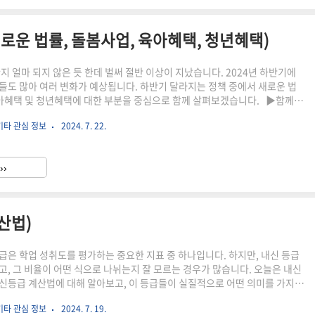
새로운 법률, 돌봄사업, 육아혜택, 청년혜택)
지 얼마 되지 않은 듯 한데 벌써 절반 이상이 지났습니다. 2024년 하반기에
들도 많아 여러 변화가 예상됩니다. 하반기 달라지는 정책 중에서 새로운 법
육아혜택 및 청년혜택에 대한 부분을 중심으로 함께 살펴보겠습니다. ▶함께 읽
원전에서 다시 원전 (원전 관련주, 대장주, 원전 관련주 상승이유)월배당 ETF
기타 관심 정보
2024. 7. 22.
 포인트, 관련상품)ISA 계좌 (장점, 납입한도, 비과세 혜택) 하반기 달라지는
률 하반기에 시행되는 새로운 법률에 대해 먼저 살펴보겠습니다. 구체적으
리해 보면 아래와 같습니다. ①가상자산 이용자 보호법 7월 19일부터 가상자
››
이 시행됩니다. 이제 가상자산 거래소들은..
산법)
급은 학업 성취도를 평가하는 중요한 지표 중 하나입니다. 하지만, 내신 등급
고, 그 비율이 어떤 식으로 나뉘는지 잘 모르는 경우가 많습니다. 오늘은 내신
신등급 계산법에 대해 알아보고, 이 등급들이 실질적으로 어떤 의미를 가지는
하게 해결해 드리겠습니다. ▶함께 읽으면 좋은 내용 대입 수시모집 정시모
기타 관심 정보
2024. 7. 19.
지원가능횟수)대학 수시 정시 모집요강, '대학별 입시요강 상세 분석'대학 등록