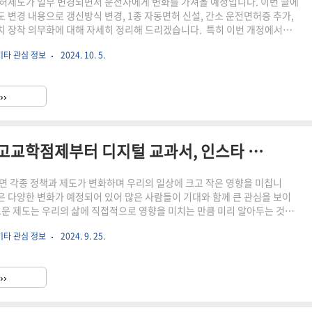
허제도가 일부 변경되면서 운전자에게 변화를 가져올 예정입니다. 이번 글에
 변경 내용으로 갱신방식 변경, 1종 자동면허 신설, 간소 운전면허증 추가,
 장착 의무화에 대해 자세히 정리해 드리겠습니다. 특히 이번 개정에서
 변경과 동시에, 운전자의 안전을 위한 제도들이 강화되어 많은 관심을 끌
기타 관심 정보
2024. 10. 5.
종 자동면허 제도 신설, 간소 운전면허증이 추가되는 등 운전면허증 종류도 더욱
그리고 음주운전을 예방하기 위해 음주운전방지장치를 의무적으로 장착해
포함되어 있어, 그 변화의 폭이 큽니다. 이러한 변화들은 운전자의 생활에 직접
››
기 때문에 이를 미리 숙지해두면 불편함을 피할 수 있을 뿐만 아니라 혜택..
내년부터 달라지는 필수 제도! 고교학점제부터 디지털 교과서, 인스타 청소년 계정 비공개, 주 7일 택배 배송까지 알아두세요!
면 각종 정책과 제도가 변화하며 우리의 일상에 크고 작은 영향을 미칩니
5년은 다양한 변화가 예정되어 있어 많은 사람들이 기대와 함께 큰 관심을 보이
로운 제도는 우리의 삶에 직접적으로 영향을 미치는 만큼 미리 알아두는 것
. 이번 글에서는 내년부터 달라지는 필수 제도를 꼼꼼히 살펴보며 일상생활
기타 관심 정보
2024. 9. 25.
일어날지 준비해보려 합니다. 고교학점제 전면 시행부터 디지털 교과서 시범
년 계정 비공개 전환, 애플의 '나의 찾기' 기능 도입, CJ 대한통운의 주 7일 배
 일본 입국심사 간소화까지 다양한 변화가 우리의 생활 속에서 어떤 방식으로
››
아보도록 하겠습니다. ▶함께 읽으면 좋은 내용 미국 ..