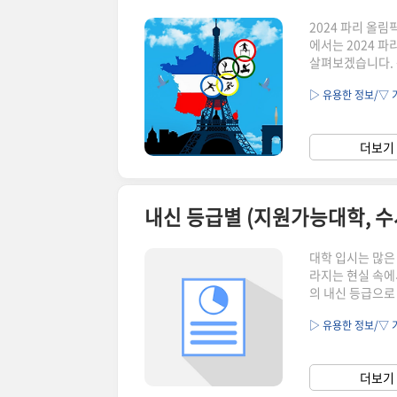
2024 파리 올
에서는 2024 
살펴보겠습니다. 
좀 줄어든 느낌은
▷ 유용한 정보/▽ 
수들의 경기일정,
면 좋은 내용 20
다시 원전 (원전 
더보기 
2024 파리 올림
내신 등급별 (지원가능대학, 수
대학 입시는 많은
라지는 현실 속에
의 내신 등급으로
워야 하는지 궁금
▷ 유용한 정보/▽ 
하고, 각 내신 
분의 대학 입시 
되셨다면, 함께 
더보기 
대학 등록금 순위,