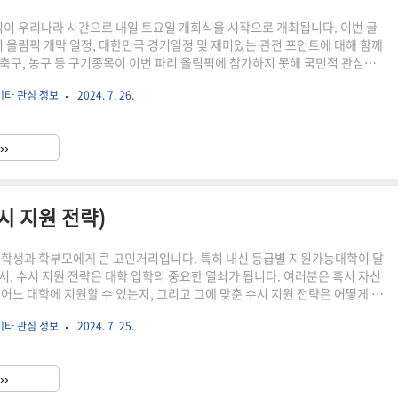
림픽이 우리나라 시간으로 내일 토요일 개회식을 시작으로 개최됩니다. 이번 글
파리 올림픽 개막 일정, 대한민국 경기일정 및 재미있는 관전 포인트에 대해 함께
축구, 농구 등 구기종목이 이번 파리 올림픽에 참가하지 못해 국민적 관심이
 있지만, 그래도 즐길 거리가 다양한 올림픽인 만큼 개막식 일정, 대한민국 선
기타 관심 정보
2024. 7. 26.
 관전 포인트 등 알아두면 좋은 내용들을 정리해 드리겠습니다. ▶함께 읽으
24 하반기 달라지는 정책 (새 법률, 돌봄사업, 육아혜택, 청년혜택)탈원전에서
관련주, 대장주, 원전 관련주 상승이유) 2024 파리 올림픽 개막식 일정
››
픽 개막식 일정부터 살펴보면 우리나라 ..
시 지원 전략)
 학생과 학부모에게 큰 고민거리입니다. 특히 내신 등급별 지원가능대학이 달
서, 수시 지원 전략은 대학 입학의 중요한 열쇠가 됩니다. 여러분은 혹시 자신
 어느 대학에 지원할 수 있는지, 그리고 그에 맞춘 수시 지원 전략은 어떻게 세
하지 않으신가요? 이번 글에서는 내신 등급별 지원가능대학을 상세히 분석
기타 관심 정보
2024. 7. 25.
등급별로 효과적인 수시 지원 전략을 제시해드릴 예정입니다. 이 글을 통해 여러
고민을 덜어드리고, 한 걸음 더 나아갈 수 있는 길을 안내해드리겠습니다. 준비
시작해볼까요? ▶함께 읽으면 좋은 내용 내신 등급별 비율 (내신등급 계산법)
››
 "사립 vs 국공립 대학 등록금 격차 너무 커"..