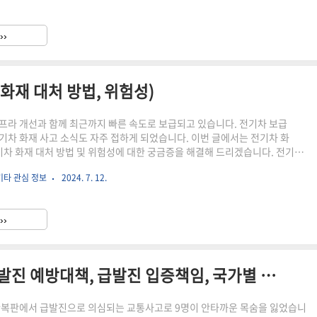
vs 국공립 대학 등록금 격차 너무 커"대학 학과별 정시모집 경쟁률 2023, '경쟁
는?'수능 수험생 컨디션 관리법 BEST 4, '복통 두통 대비하기?!' 내신 등급별
››
 내신 등급별 비율에 대해 ..
화재 대처 방법, 위험성)
프라 개선과 함께 최근까지 빠른 속도로 보급되고 있습니다. 전기차 보급
기차 화재 사고 소식도 자주 접하게 되었습니다. 이번 글에서는 전기차 화
전기차 화재 대처 방법 및 위험성에 대한 궁금증을 해결해 드리겠습니다. 전기
반 차량과 달리 진화가 매우 어려워 진압 방법, 대처 방법 등을 미리 알아 두
기타 관심 정보
2024. 7. 12.
. 특히, 지하주차장, 선박 등 화재 취약공간에서 화재 시 큰 인명 피해로 이
의가 필요합니다. 이 글을 통해 위 내용 외에도 전기차 보급과 문제점, 전기
및 위험요소, 내연자동차와 전기차의 화재 진압 소요자원 비교 등에 관한 정보
››
 있겠습니다. ▶함께 읽으면 좋은 내용 급발진 사고 ..
급발진 대처법 및 금지행동 (급발진 예방대책, 급발진 입증책임, 국가별 급발진 피해자 보호제도)
한복판에서 급발진으로 의심되는 교통사고로 9명이 안타까운 목숨을 잃었습니