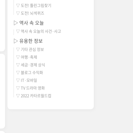
▽ 도전! 틀린그림찾기
▽ 도전! 뇌섹퀴즈
▷ 역사 속 오늘
▽ 역사 속 오늘의 사건·사고
▷ 유용한 정보
▽ 기타 관심 정보
▽ 여행·축제
▽ 세금·경제 상식
▽ 블로그 수익화
▽ IT·모바일
▽ TV 드라마 영화
▽ 2022 카타르월드컵