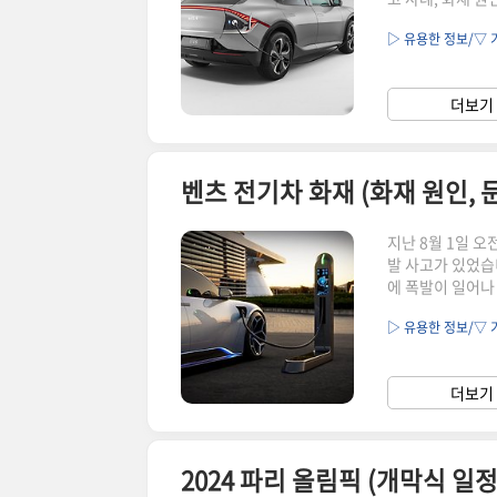
해결해 드리겠습니
▷ 유용한 정보/▽ 
상 책임)전기차 
(급발진 차량 순
사고 사례부터 함
더보기 
하 주차장에 있던
벤츠 전기차 화재 (화재 원인, 
지난 8월 1일 오
발 사고가 있었습
에 폭발이 일어나
재 원인, 문제점 
▷ 유용한 정보/▽ 
차 차주라면 걱정
크 및 긴급 상황
으면 좋은 내용 
더보기 
처법 및 금지행동 
2024 파리 올림픽 (개막식 일