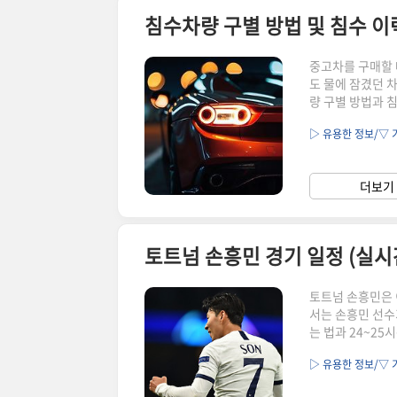
침수차량 구별 방법 및 침수 이
중고차를 구매할 
도 물에 잠겼던 
량 구별 방법과 
한 침수차량을 어
▷ 유용한 정보/▽ 
로 알아야 할 정
(대처 방법, 위험
지행동, 입증책임,
더보기 
장단점) 침수 이력
토트넘 손흥민 경기 일정 (실시
토트넘 손흥민은 
서는 손흥민 선수
는 법과 24~25
께 살펴보려 합니
▷ 유용한 정보/▽ 
는 팬이라면, 반
요. 경기 일정과