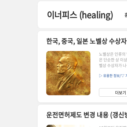
본문 바로가기
이너피스 (healing)
한국, 중국, 일본 노벨상 수상자
노벨상은 인류의 
은 단순한 상 이상
벨상 수상자가 나
키곤 합니다. 한
▷ 유용한 정보/▽ 
문학 분야에서 세
위상을 높이며 국
약했는지, 그들의
더보기 
벨상 수상자들과 