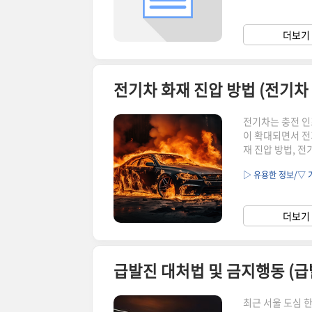
금 순위, "사립 
률 TOP 20 학과
더보기 
비율 먼저 고등학교
전기차 화재 진압 방법 (전기차 
전기차는 충전 인
이 확대되면서 전
재 진압 방법, 
차 화재 시에는 일
▷ 유용한 정보/▽ 
실 필요가 있습니다
어질 수 있어 주
차 화재 위험성 
더보기 
를 확인해 보실 수
최근 서울 도심 