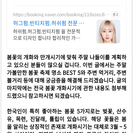
https://booking.naver.com/booking/13/bizes/68
광고
8033
허그펌.빈티지펌.허쉬펌 전문 퍼
스널컬러 전문점 분위기컬러
허쉬펌.허그펌.빈티지펌 을 전문적
으로 디자인 합니다 합리적인 가격
프라이빗 시술 빈티지펌 전문점 입니
다 분위기에 맞는 펌 디자인 연출
봄꽃의 개화와 만개시기에 맞춰 주말 나들이를 계획하
고 있으신 분들이 많으실 겁니다. 이번 글에서는 주말
가볼만한 봄꽃 축제 명소 BEST 5와 주변 먹거리, 주변
볼거리 등에 대해 궁금증을 해결해 드리겠습니다. 글의
마지막에는 전국 봄꽃 개화시기에 관한 내용도 첨부해
드렸으니 참고하시면 되겠습니다.
한국인이 특히 좋아하는 봄꽃 5가지로는 벚꽃, 산수
유, 목련, 진달래, 튤립이 있습니다. 해당 꽃들은 봄
을 알리는 상징적인 존재로 개화시기는 대체로 3월 ~ 5