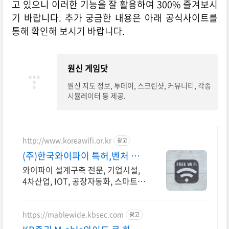
고 있으니 이러한 기능을 잘 활용하여 300% 즐겨보시
기 바랍니다. 추가 궁금한 내용은 아래 공식사이트를
통해 확인해 보시기 바랍니다.
원신 게임닷
원신 지도 정보, 투데이, 스크린샷, 커뮤니티, 각종
시뮬레이터 등 제공.
http://www.koreawifi.or.kr
광고
(주)한국와이파이 특허,벤처 전
문설치
와이파이 설계구축 전문, 기업시설,
4차산업, IOT, 공장자동화, 스마트시
스템 어디서나 끊김없이! 와이파이
특허 보유, 다양한 시공경험을 가진
전문성있는 기업
https://mablewide.kbsec.com
광고