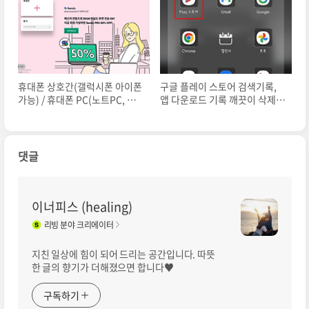
휴대폰 상호간(갤럭시폰 아이폰
구글 플레이 스토어 검색기록,
가능) / 휴대폰 PC(노트PC, 테
앱 다운로드 기록 깨끗이 삭제하
블릿) 상호간 대용량 파일전송
는 방법!!
누구나 쉽게 샌드애니웨어로!!
댓글
이너피스 (healing)
리빙
분야 크리에이터
지친 일상에 힘이 되어 드리는 공간입니다. 따뜻
한 글의 향기가 더해졌으면 합니다♥
구독하기