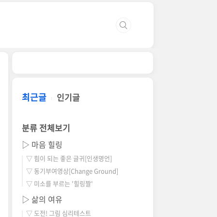
최근글
인기글
분류 전체보기
▷ 마음 힐링
▽ 힘이 되는 좋은 글귀[인생명언]
▽ 동기부여영상[Change Ground]
▽ 미소를 부르는 '힐링짤'
▷ 삶의 여유
▽ 도전! 그림 심리테스트