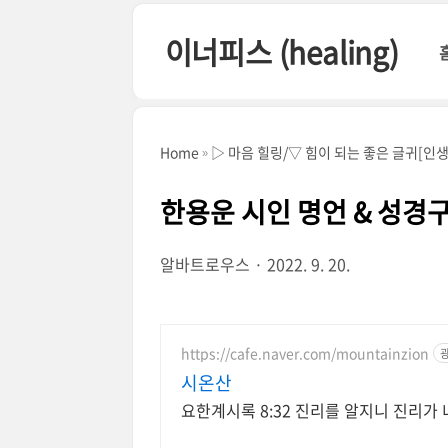
본문 바로가기
이너피스 (healing)
Home
▷ 마음 힐링/▽ 힘이 되는 좋은 글귀[인
한용운 시인 명언 & 성경
알바트로우스
2022. 9. 20.
https://cafe.naver.com/mountainzion
시온산
요한계시록 8:32 진리를 알지니 진리가