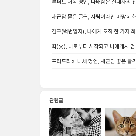
루퍼트 머독 명언, 나태함은 실패자의 
채근담 좋은 글귀, 사람이라면 마땅히 해
김구(백범일지), 나에게 오직 한 가지 
화(火), 나로부터 시작되고 나에게서 
프리드리히 니체 명언, 채근담 좋은 글
관련글