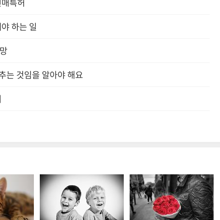
전매특허
야 하는 일
희망
멈추는 것임을 알아야 해요
귀