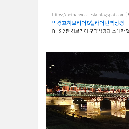
https://bethanyecclesia.blogspot.com
박경호히브리어&헬라어번역성경
BHS 2판 히브리어 구약성경과 스테판