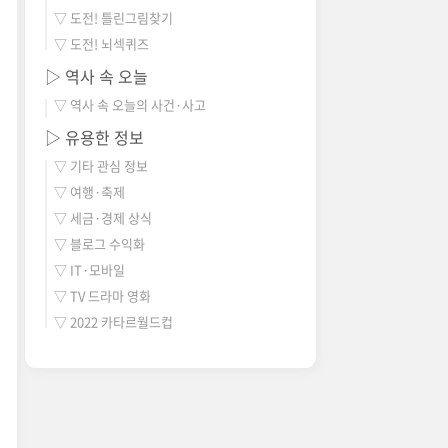
▽ 도전! 틀린그림찾기
▽ 도전! 뇌섹퀴즈
▷ 역사 속 오늘
▽ 역사 속 오늘의 사건·사고
▷ 유용한 정보
▽ 기타 관심 정보
▽ 여행·축제
▽ 세금·경제 상식
▽ 블로그 수익화
▽ IT·모바일
▽ TV 드라마 영화
▽ 2022 카타르월드컵