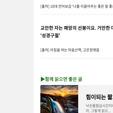
[출처] 10대 언어보감 '나를 이끌어주는 좋은 말 좋
교만한 자는 패망의 선봉이요.
거만한 
'성경구절'
[출처] 아침을 여는 마음산책, 고은정엮음
▶함께 읽으면 좋은 글
힘이되는 짧고
낙숫물점심시간이나 
자. 그렇게 읽으...